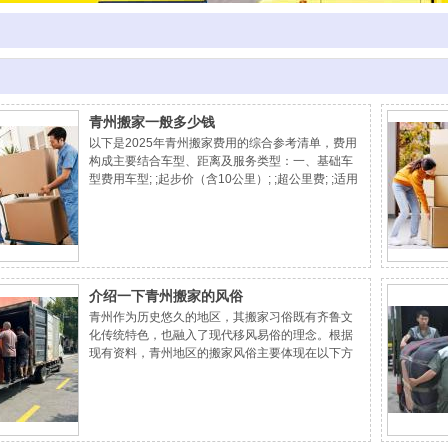
青州搬家一般多少钱
以下是2025年青州搬家费用的综合参考清单，费用
构成主要结合车型、距离及服务类型：一、基础车
型费用车型; ;起步价（含10公里）; ;超公里费; ;适用
场景; 来源金杯车/面包车 150-200元 5-6元/公里 小
户型、无大件物品 4.2米厢货 280-400元 6-8元/公里
2-3居室家庭搬运 平板/高栏货车 500-1000元 8-10
元/公里 大件家具、家电或企业搬迁 二、附加费用明
细楼层费;有电梯：免费；无电梯：低层（1-4层）：
20-30元/层；高层（5层及以上）：60元/层。特殊物
介绍一下青州搬家的风俗
品搬运;家电拆装（空调、衣柜等）
青州作为历史悠久的地区，其搬家习俗既有齐鲁文
化传统特色，也融入了现代移风易俗的理念。根据
现有资料，青州地区的搬家风俗主要体现在以下方
面：一、传统风俗核心内容择吉日搬迁;遵循黄历选
择良辰吉日，重视午前完成搬迁，认为阳气旺盛时
段（辰时至巳时）更有利于新居运势提升。部分地
区保留农历腊月、六月不搬家的禁忌，因寒冷或农
忙时节被认为不利于新居安定。入宅仪式;首次入宅