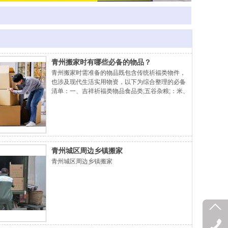
青州搬家时有哪些必备的物品？
青州搬家时需准备的物品既包含传统祈福类物件，
也涉及现代生活实用物资，以下为综合整理的必备
清单：一、吉祥祈福类物品食品类;五谷杂粮;：米、
油象征“衣食无忧”，绿豆、红豆等寓意“五谷丰登”；
干果;：红枣（早日发财）、桂圆（团团圆圆）、花
生（好事发生）等，寓意生活美满；水果;：苹果
（平平安安）、火龙果（红红火火）、橘子（大吉
大利）等，需成双摆放；饮品;：旺仔牛奶（生活旺
旺）、酒类（长长久久）、可乐（甜蜜顺遂）等。
青州城区周边乡镇搬家
象征性物件;红包与现金;：入门时手持红包或存折，
青州城区周边乡镇搬家
象征财源