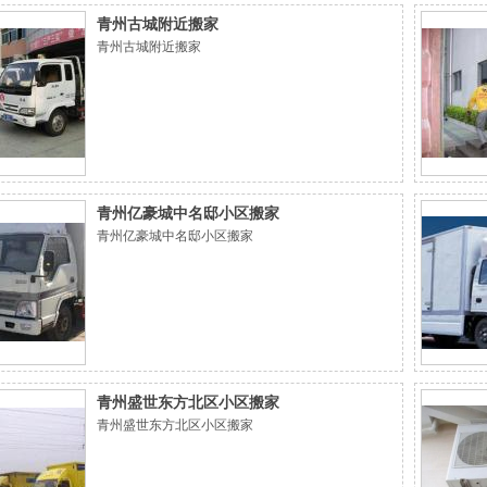
不空手;：手持米桶、红包或存折等象征财富的物品
青州古城附近搬家
进入新居；神像先行安置;：若家中供奉神位，需提
青州古城附近搬家
前迁移并举行敬拜仪式，确保新居神
青州亿豪城中名邸小区搬家
青州亿豪城中名邸小区搬家
青州盛世东方北区小区搬家
青州盛世东方北区小区搬家