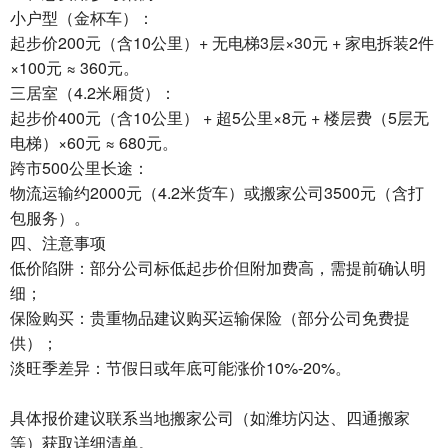
小户型（金杯车）‌：
起步价200元（含10公里）+ 无电梯3层×30元 + 家电拆装2件
×100元 ≈ ‌360元‌。
三居室（4.2米厢货）‌：
起步价400元（含10公里） + 超5公里×8元 + 楼层费（5层无
电梯）×60元 ≈ ‌680元‌。
跨市500公里长途‌：
物流运输约2000元（4.2米货车）或搬家公司3500元（含打
包服务）。
四、注意事项
低价陷阱‌：部分公司标低起步价但附加费高，需提前确认明
细；
保险购买‌：贵重物品建议购买运输保险（部分公司免费提
供）；
淡旺季差异‌：节假日或年底可能涨价10%-20%。
具体报价建议联系当地搬家公司（如潍坊闪达、四通搬家
等）获取详细清单。